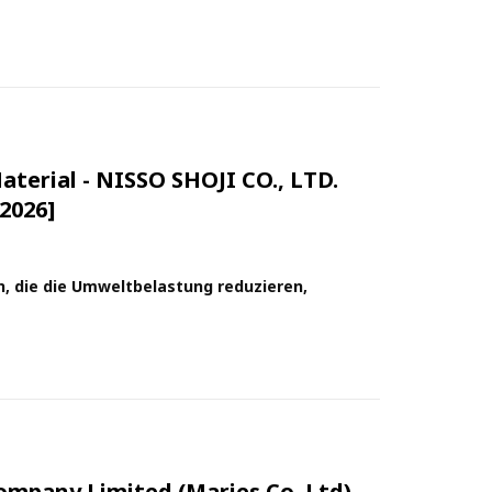
terial - NISSO SHOJI CO., LTD.
2026]
n, die die Umweltbelastung reduzieren,
ompany Limited (Maries Co. Ltd)