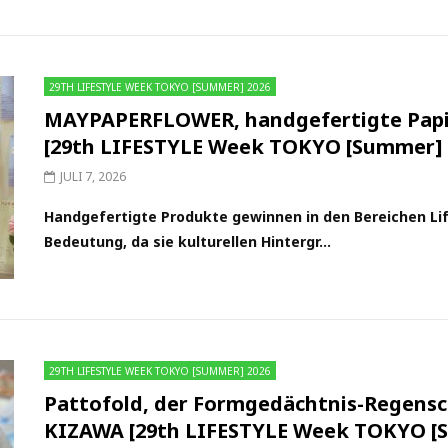
29TH LIFESTYLE WEEK TOKYO [SUMMER] 2026
MAYPAPERFLOWER, handgefertigte Pap
[29th LIFESTYLE Week TOKYO [Summer] 
JULI 7, 2026
Handgefertigte Produkte gewinnen in den Bereichen Li
Bedeutung, da sie kulturellen Hintergr...
29TH LIFESTYLE WEEK TOKYO [SUMMER] 2026
Pattofold, der Formgedächtnis-Regensc
KIZAWA [29th LIFESTYLE Week TOKYO [