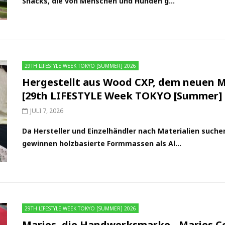
Snacks, die von Menschen und Hunden g...
29TH LIFESTYLE WEEK TOKYO [SUMMER] 2026
Hergestellt aus Wood CXP, dem neuen Ma
[29th LIFESTYLE Week TOKYO [Summer] 
JULI 7, 2026
Da Hersteller und Einzelhändler nach Materialien suche
gewinnen holzbasierte Formmassen als Al...
29TH LIFESTYLE WEEK TOKYO [SUMMER] 2026
Maries, die Handwerksmarke - Maries C