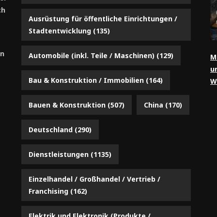
ch
Ausrüstung für öffentliche Einrichtungen /
Stadtentwicklung
(135)
an
Automobile (inkl. Teile / Maschinen)
(129)
M
u
Bau & Konstruktion / Immobilien
(164)
W
Bauen & Konstruktion
(507)
China
(170)
Deutschland
(290)
Dienstleistungen
(1135)
Einzelhandel / Großhandel / Vertrieb /
Franchising
(162)
Elektrik und Elektronik (Produkte /